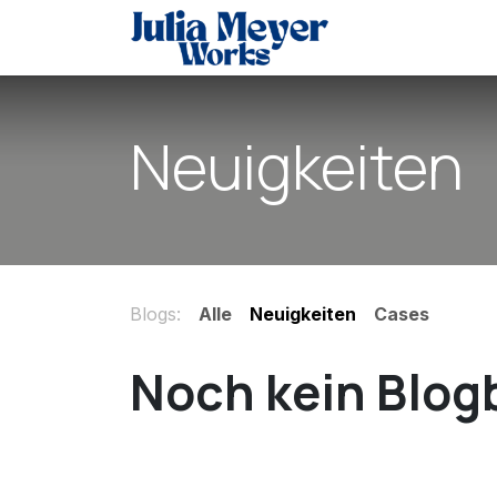
Zum Inhalt springen
Automatisierun
Neuigkeiten
Blogs:
Alle
Neuigkeiten
Cases
Noch kein Blog